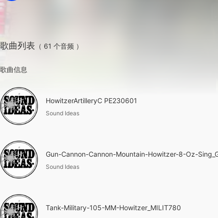
歌曲列表
（ 61 个音频 ）
歌曲信息
HowitzerArtilleryC PE230601
Sound Ideas
Gun-Cannon-Cannon-Mountain-Howitzer-8-Oz-Sing
Sound Ideas
Tank-Military-105-MM-Howitzer_MILIT780