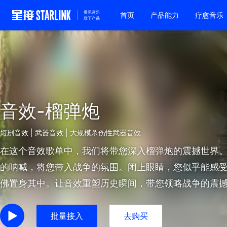
首页
产品能力
疗愈音乐
音效-榴弹炮
短剧音效 | 武器音效 | 大规模杀伤性武器音效
在这个音效歌单中，我们将带您深入榴弹炮的震撼世界
的呐喊，将您带入战争的氛围。闭上眼睛，您似乎能感
佛置身其中。让音效重塑历史瞬间，带您领略战争的震
批量接入
去购买