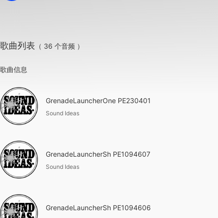
歌曲列表
（ 36 个音频 ）
歌曲信息
GrenadeLauncherOne PE230401
Sound Ideas
GrenadeLauncherSh PE1094607
Sound Ideas
GrenadeLauncherSh PE1094606