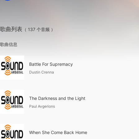
歌曲列表
（ 137 个音频 ）
歌曲信息
Battle For Supremacy
Dustin Crenna
The Darkness and the Light
Paul Avgerions
When She Come Back Home