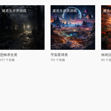
建造生存类游戏
建造生存类游戏
建造
恐怖求生类
宇宙星球类
休闲
217 个音频
151 个音频
93 个