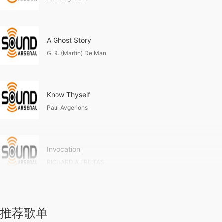
A Ghost Story
G. R. (Martin) De Man
Know Thyself
Paul Avgerions
Invocation
RICHARD A FREITAS
推荐歌单