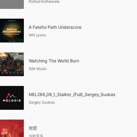
Rishad Kothawala
A Fateful Path Underscore
Will Lyons
Watching The World Burn
SIIX Music
MEL286_08_1_Stalker_(Full)_Sergey_Suokas
Sergey Suokas
对弈
当歌音乐