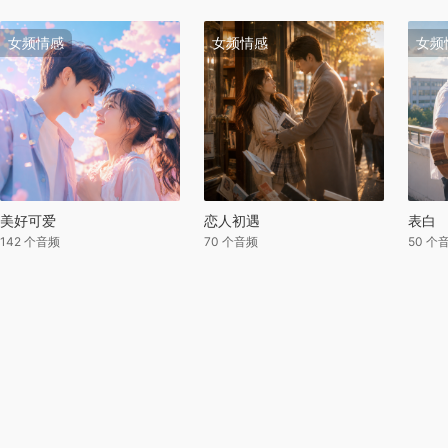
女频情感
女频情感
女频
美好可爱
恋人初遇
表白
142 个音频
70 个音频
50 个