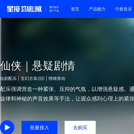
首页
产品能力
疗愈音乐
仙侠｜悬疑剧情
短剧配乐 | 玄幻古装(旧) | 情绪推动
配乐强调营造一种紧张、压抑的气氛，以增强悬疑感。
旋律和神秘的声音效果等手法，让观众感到心理上的紧
批量接入
去购买