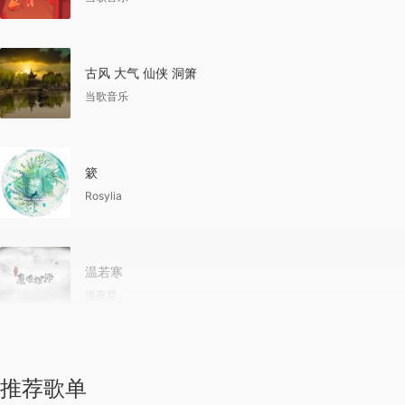
古风 大气 仙侠 洞箫
当歌音乐
簌
Rosylia
温若寒
漫夜星
推荐歌单