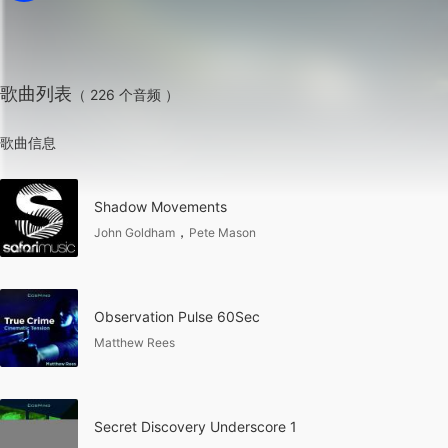
歌曲列表
（ 226 个音频 ）
歌曲信息
Shadow Movements
，
John Goldham
Pete Mason
Observation Pulse 60Sec
Matthew Rees
Secret Discovery Underscore 1