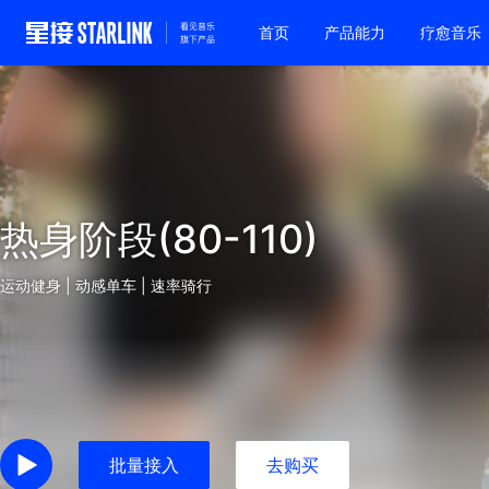
首页
产品能力
疗愈音乐
热身阶段(80-110)
运动健身 | 动感单车 | 速率骑行
批量接入
去购买