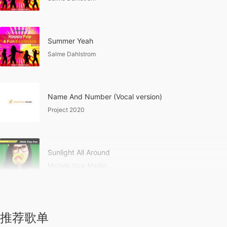
Summer Yeah
Salme Dahlstrom
Name And Number (Vocal version)
Project 2020
Sunlight All Around
Michele Vice-Maslin
推荐歌单