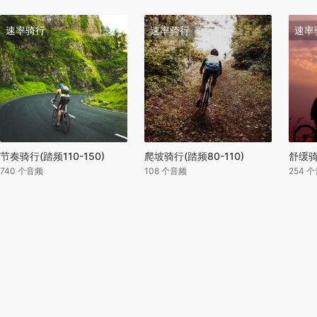
速率骑行
速率骑行
速率
节奏骑行(踏频110-150)
爬坡骑行(踏频80-110)
舒缓骑
740 个音频
108 个音频
254 