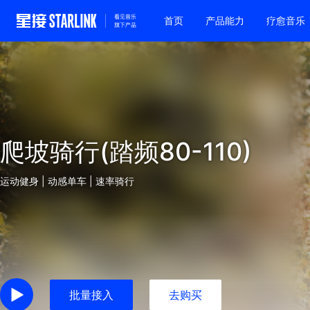
首页
产品能力
疗愈音乐
爬坡骑行(踏频80-110)
运动健身 | 动感单车 | 速率骑行
批量接入
去购买