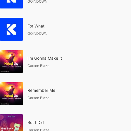
GOINDOWN
For What
GOINDOWN
I'm Gonna Make It
Carson Blaze
Remember Me
Carson Blaze
But I Did
Carson Blaze