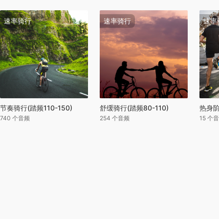
速率骑行
速率骑行
速率
节奏骑行(踏频110-150)
舒缓骑行(踏频80-110)
热身阶段
740 个音频
254 个音频
15 个