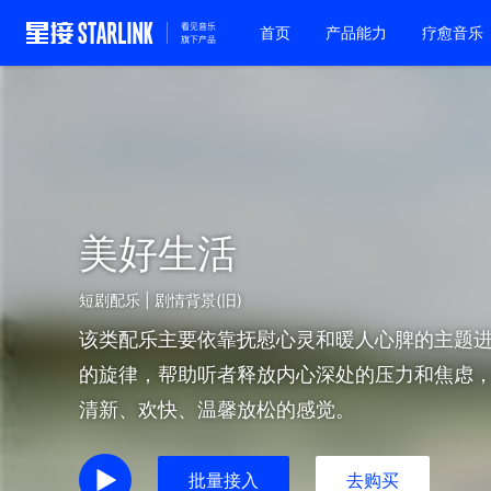
首页
产品能力
疗愈音乐
美好生活
短剧配乐 | 剧情背景(旧)
该类配乐主要依靠抚慰心灵和暖人心脾的主题
的旋律，帮助听者释放内心深处的压力和焦虑
清新、欢快、温馨放松的感觉。
批量接入
去购买