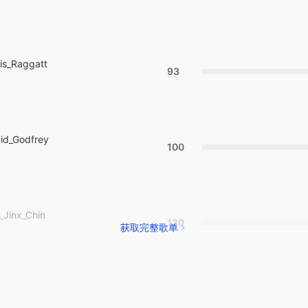
ris_Raggatt
93
id_Godfrey
100
_Jinx_Chin
130
获取完整歌单