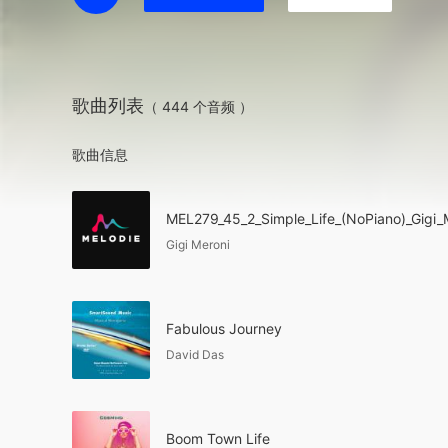
歌曲列表
（ 444 个音频 ）
歌曲信息
MEL279_45_2_Simple_Life_(NoPiano)_Gigi_
Gigi Meroni
Fabulous Journey
David Das
Boom Town Life