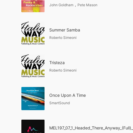
，
John Goldham
Pete Mason
Summer Samba
Roberto Simeoni
Tristeza
Roberto Simeoni
Once Upon A Time
SmartSound
MEL197_07_1_Headed_There_Anyway_(Full)_