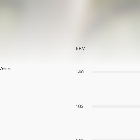
BPM
Meroni
140
103