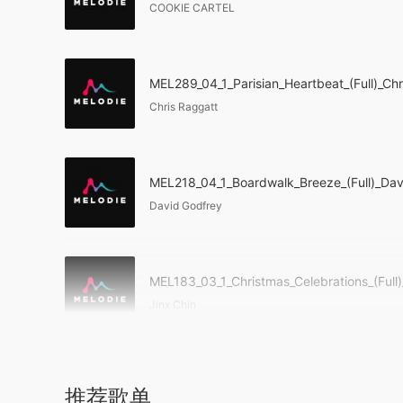
COOKIE CARTEL
MEL289_04_1_Parisian_Heartbeat_(Full)_Ch
Chris Raggatt
MEL218_04_1_Boardwalk_Breeze_(Full)_Dav
David Godfrey
MEL183_03_1_Christmas_Celebrations_(Full)
Jinx Chin
推荐歌单