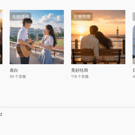
女频情感
女频情感
表白
美好结局
50 个音频
116 个音频
ed