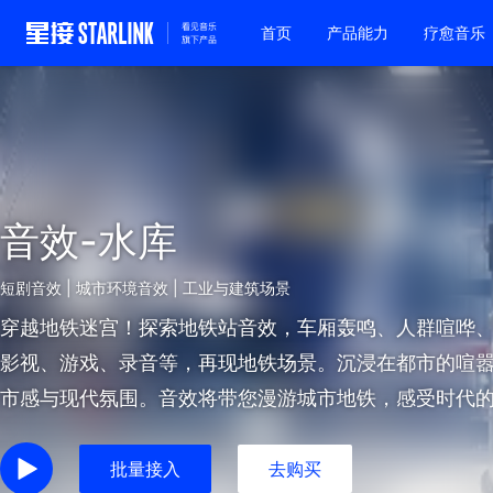
首页
产品能力
疗愈音乐
音效-水库
短剧音效 | 城市环境音效 | 工业与建筑场景
穿越地铁迷宫！探索地铁站音效，车厢轰鸣、人群喧哗
影视、游戏、录音等，再现地铁场景。沉浸在都市的喧
市感与现代氛围。音效将带您漫游城市地铁，感受时代
都市迷宫，发现城市的无限魅力。
批量接入
去购买