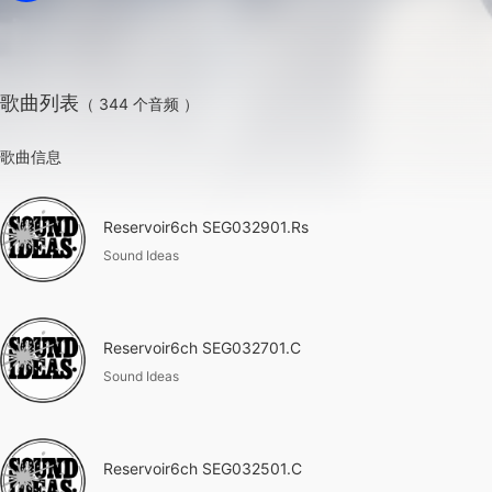
歌曲列表
（ 344 个音频 ）
歌曲信息
Reservoir6ch SEG032901.Rs
Sound Ideas
Reservoir6ch SEG032701.C
Sound Ideas
Reservoir6ch SEG032501.C