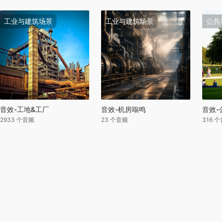
工业与建筑场景
工业与建筑场景
公共
音效-工地&工厂
音效-机房嗡鸣
音效-
2933 个音频
23 个音频
316 