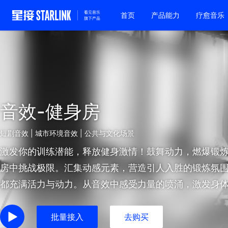
首页
产品能力
疗愈音乐
音效-健身房
短剧音效 | 城市环境音效 | 公共与文化场景
激发你的训练潜能，释放健身激情！鼓舞动力，燃爆锻
房中挑战极限。汇集动感元素，营造引人入胜的锻炼氛
都充满活力与动力。从音效中感受力量的喷涌，激发身
批量接入
去购买