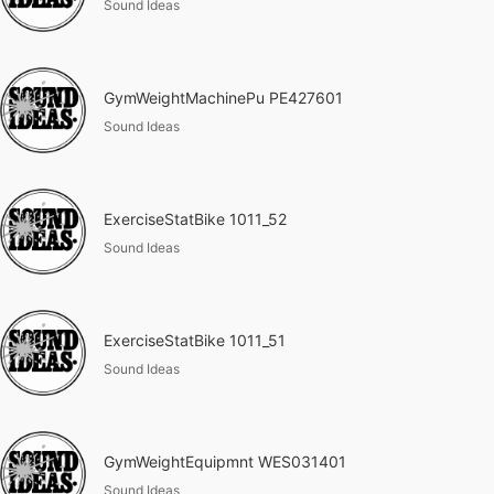
Sound Ideas
GymWeightMachinePu PE427601
Sound Ideas
ExerciseStatBike 1011_52
Sound Ideas
ExerciseStatBike 1011_51
Sound Ideas
GymWeightEquipmnt WES031401
Sound Ideas