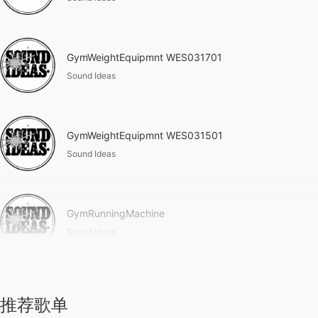
GymWeightEquipmnt WES031701
Sound Ideas
GymWeightEquipmnt WES031501
Sound Ideas
GymRunningMachine
Sound Ideas
推荐歌单