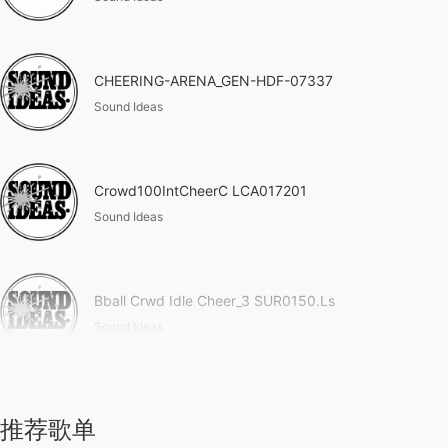
CHEERING-ARENA_GEN-HDF-07337
Sound Ideas
Crowd100IntCheerC LCA017201
Sound Ideas
Bball Crwd Idle Cheer_3 SUR0150.Ls
Sound Ideas
推荐歌单