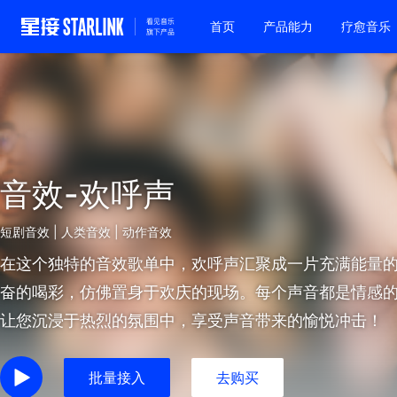
首页
产品能力
疗愈音乐
音效-欢呼声
短剧音效 | 人类音效 | 动作音效
在这个独特的音效歌单中，欢呼声汇聚成一片充满能量
奋的喝彩，仿佛置身于欢庆的现场。每个声音都是情感
让您沉浸于热烈的氛围中，享受声音带来的愉悦冲击！
批量接入
去购买