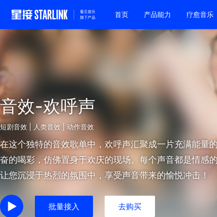
首页
产品能力
疗愈音乐
音效-欢呼声
短剧音效 | 人类音效 | 动作音效
在这个独特的音效歌单中，欢呼声汇聚成一片充满能量
奋的喝彩，仿佛置身于欢庆的现场。每个声音都是情感
让您沉浸于热烈的氛围中，享受声音带来的愉悦冲击！
批量接入
去购买