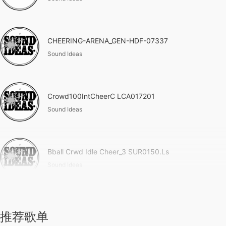
CHEERING-ARENA_GEN-HDF-07337
Sound Ideas
Crowd100IntCheerC LCA017201
Sound Ideas
Bball Crwd Idle Cheer_3 SUR0150.Ls
Sound Ideas
推荐歌单