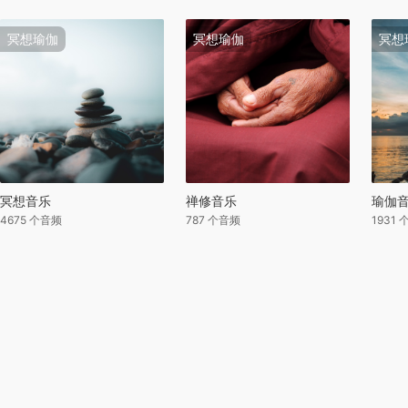
冥想瑜伽
冥想瑜伽
冥想
冥想音乐
禅修音乐
瑜伽
4675 个音频
787 个音频
1931