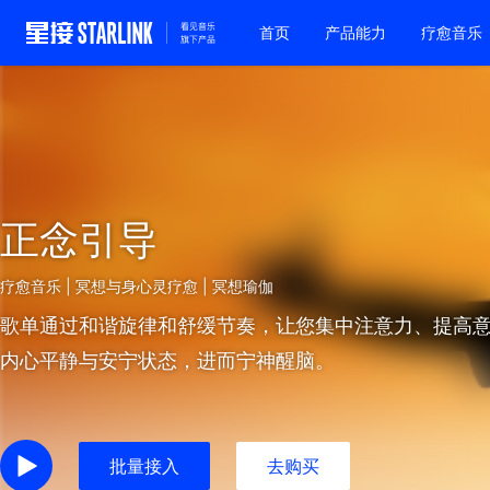
首页
产品能力
疗愈音乐
正念引导
疗愈音乐 | 冥想与身心灵疗愈 | 冥想瑜伽
歌单通过和谐旋律和舒缓节奏，让您集中注意力、提高
内心平静与安宁状态，进而宁神醒脑。
批量接入
去购买