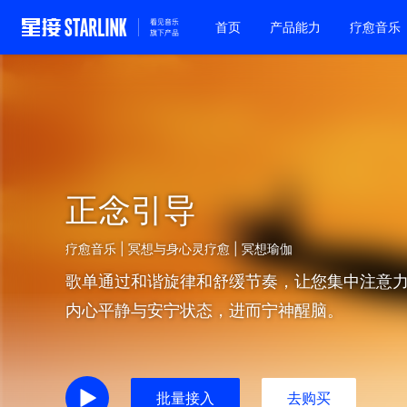
首页
产品能力
疗愈音乐
正念引导
疗愈音乐 | 冥想与身心灵疗愈 | 冥想瑜伽
歌单通过和谐旋律和舒缓节奏，让您集中注意
内心平静与安宁状态，进而宁神醒脑。
批量接入
去购买