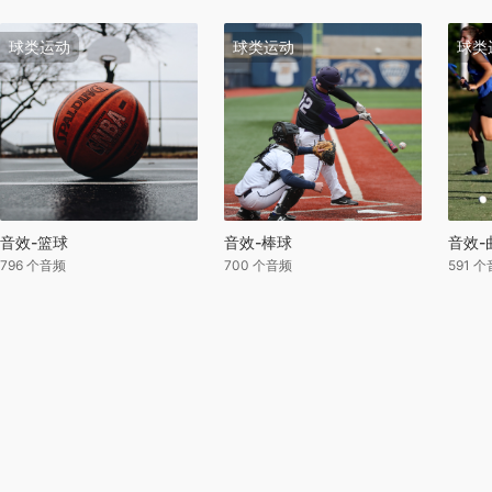
球类运动
球类运动
球类
音效-篮球
音效-棒球
音效-
796 个音频
700 个音频
591 