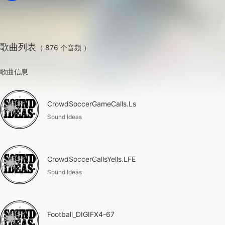
歌曲列表
（ 876 个音频 ）
歌曲信息
CrowdSoccerGameCalls.Ls
Sound Ideas
CrowdSoccerCallsYells.LFE
Sound Ideas
Football_DIGIFX4-67