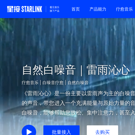
首页
产品能力
疗愈音乐
自然白噪音｜雷雨沁心
疗愈音乐 | 白噪音疗愈 | 自然白噪音
《雷雨沁心》是一份主要以雷雨声为主的白噪
的声音，带您进入一个充满能量与原始力量的
白噪音，能够帮助您放松、集中注意力，甚至
您，创造一个仿佛置身于大自然中的沉浸式体
象。
批量接入
去购买