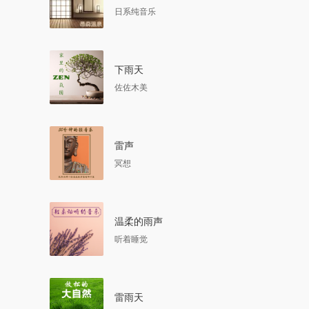
日系纯音乐
下雨天
佐佐木美
雷声
冥想
温柔的雨声
听着睡觉
雷雨天