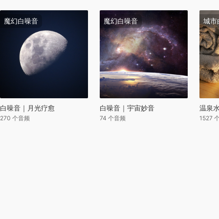
魔幻白噪音
魔幻白噪音
城市
白噪音｜月光疗愈
白噪音｜宇宙妙音
温泉水
270 个音频
74 个音频
1527