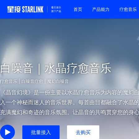
首页
产品能力
疗愈音乐
白噪音｜水晶疗愈音乐
疗愈音乐 | 白噪音疗愈 | 魔幻白噪音
《晶音幻境》是一份主要以水晶疗愈音乐为内容的魔幻
入一个神秘而迷人的音乐世界。每首曲目都融合了水晶
充满魔幻和奇迹的音乐氛围。让晶音的共鸣贯穿您的身
让《晶音幻境》的音乐引领您探索内心的宁静与奇迹，
之旅。
批量接入
去购买