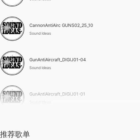
CannonAntiAirc GUNS02_25_10
Sound Ideas
GunAntiAircraft_DIGIJ01-04
Sound Ideas
GunAntiAircraft_DIGIJ01-01
Sound Ideas
推荐歌单