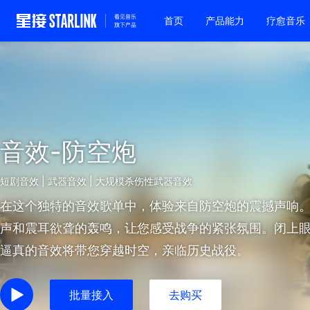
首页
产品能力
疗愈音乐
音效-防空炮
短剧音效 | 武器音效 | 大规模杀伤性武器音效
在这个独特的音效歌单中，体验来自防空炮的震撼声响
声和震耳欲聋的轰鸣，让您感受战争的紧张氛围。闭上
逼真的音效将带您穿越时空，亲临历史战役。
批量接入
去购买