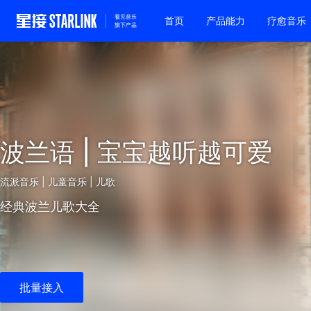
首页
产品能力
疗愈音乐
波兰语 | 宝宝越听越可爱
流派音乐 | 儿童音乐 | 儿歌
经典波兰儿歌大全
批量接入