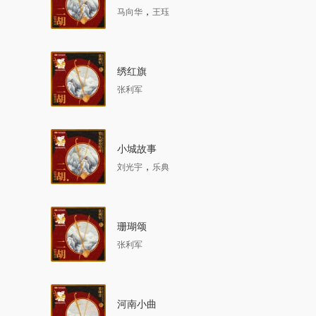
，
马向华
王珏
绣红旗
张利军
小城故事
，
刘光宇
乐典
珊瑚颂
张利军
河南小曲