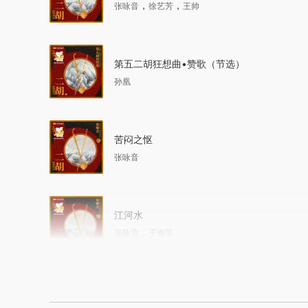
，
，
张咏音
徐艺芳
王帅
第五二胡狂想曲•赞歌（节选）
孙凰
苦闷之怄
张咏音
江河水
，
张咏音
于海英