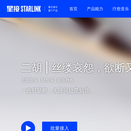
首页
产品能力
疗愈音乐
二胡 | 丝缕哀怨，欲断
流派音乐 | 轻音乐 | 器乐独奏
一曲肝肠断，天涯何处觅知音。
批量接入