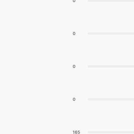
0
0
0
0
165