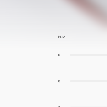
BPM
0
0