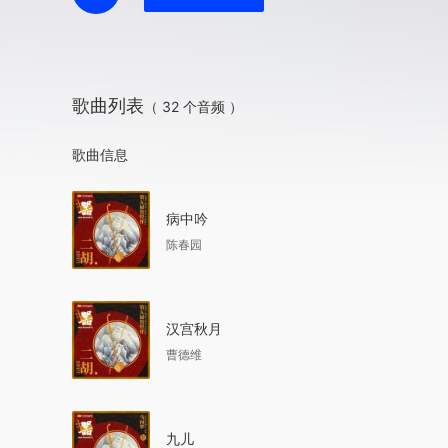
歌曲列表
（ 32 个音频 ）
歌曲信息
病中吟
陈春园
汉宫秋月
曹德维
九儿