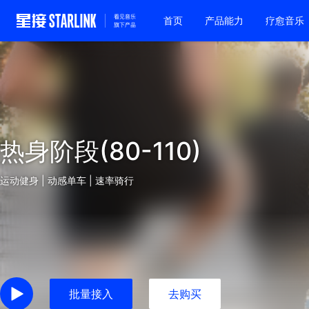
首页
产品能力
疗愈音乐
热身阶段(80-110)
运动健身 | 动感单车 | 速率骑行
批量接入
去购买