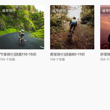
速率骑行
速率骑行
速率
节奏骑行(踏频110-150)
爬坡骑行(踏频80-110)
舒缓骑
740 个音频
108 个音频
254 