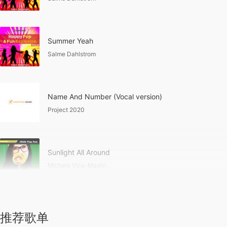
Summer Yeah
Salme Dahlstrom
Name And Number (Vocal version)
Project 2020
Sunlight All Around
Michele Vice-Maslin
推荐歌单