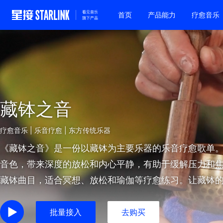
首页
产品能力
疗愈音乐
藏钵之音
疗愈音乐 | 乐音疗愈 | 东方传统乐器
《藏钵之音》是一份以藏钵为主要乐器的乐音疗愈歌单
音色，带来深度的放松和内心平静，有助于缓解压力和
藏钵曲目，适合冥想、放松和瑜伽等疗愈练习。让藏钵
安静、舒适的疗愈空间，重新获得内心的平静和平衡。
批量接入
去购买