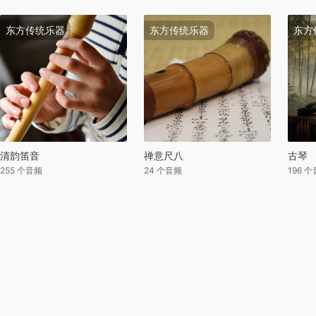
东方传统乐器
东方传统乐器
东方
清韵笛音
禅意尺八
古琴
255 个音频
24 个音频
196 