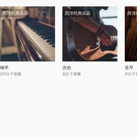
西洋经典乐器
西洋经典乐器
西洋
钢琴
吉他
竖琴
2703 个音频
222 个音频
212 